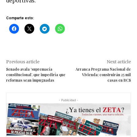
deportivas.
Comparte esto:
Previous article
Next article
Senado avala ‘supremacía
Arranca Programa Nacional de
constitucional’, que impediría que
Vivienda; construirán 25 mil
reformas sean impugnadas
casas en BCS
- Publicidad -