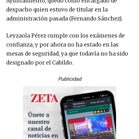
Ayuntamiento, quedó como encargado de
e
despacho quien estuvo de titular en la
v
administración pasada (Fernando Sánchez).
í
d
Leyzaola Pérez cumple con los exámenes de
e
confianza, y por ahora no ha estado en las
o
mesas de seguridad, ya que todavía no ha sido
designado por el Cabildo.
Publicidad