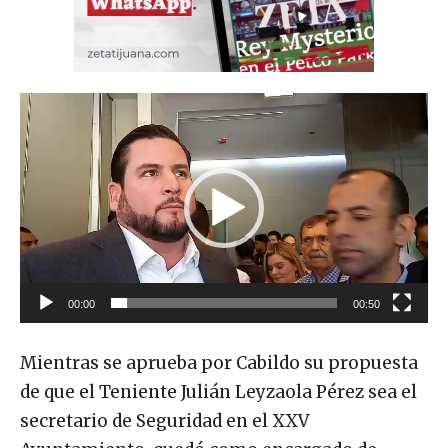
R
e
p
r
o
d
u
00:00
00:50
c
t
Mientras se aprueba por Cabildo su propuesta
o
de que el Teniente Julián Leyzaola Pérez sea el
r
secretario de Seguridad en el XXV
d