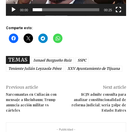
u
00:00
00:25
c
t
o
Comparte esto:
r
d
e
TEMAS
Ismael Burgueño Ruiz
SSPC
v
Teniente Julián Leyzaola Pérez
XXV Ayuntamiento de Tijuana
í
d
Previous article
Next article
e
Narcomantas en Culiacán con
SCJN admite consulta para
o
mensaje a Sheinbaum; Trump
analizar constitucionalidad de
anuncia acción militar vs
reforma judicial; sería golpe de
cárteles
Estado: Batres
- Publicidad -