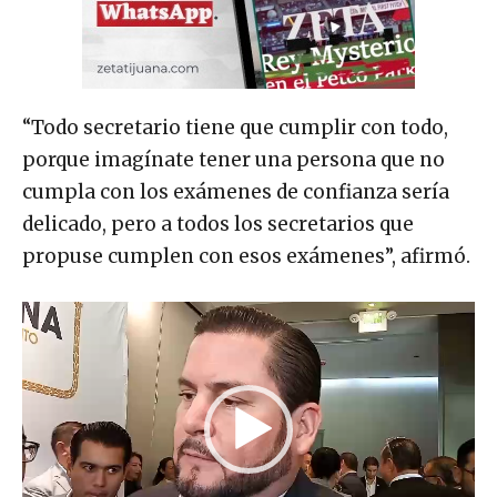
“Todo secretario tiene que cumplir con todo,
porque imagínate tener una persona que no
cumpla con los exámenes de confianza sería
delicado, pero a todos los secretarios que
propuse cumplen con esos exámenes”, afirmó.
R
e
p
r
o
d