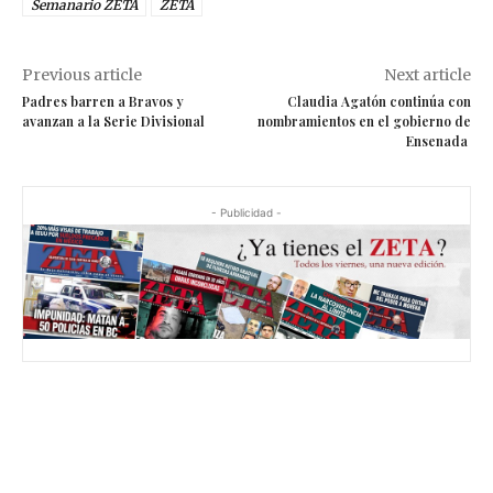
Semanario ZETA
ZETA
Previous article
Next article
Padres barren a Bravos y
Claudia Agatón continúa con
avanzan a la Serie Divisional
nombramientos en el gobierno de
Ensenada
- Publicidad -