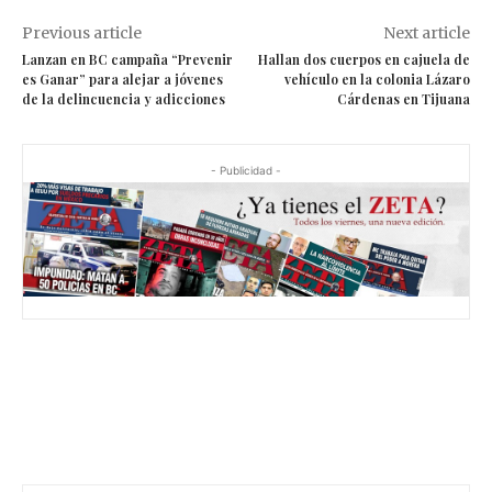
Previous article
Next article
Lanzan en BC campaña “Prevenir
Hallan dos cuerpos en cajuela de
es Ganar” para alejar a jóvenes
vehículo en la colonia Lázaro
de la delincuencia y adicciones
Cárdenas en Tijuana
- Publicidad -