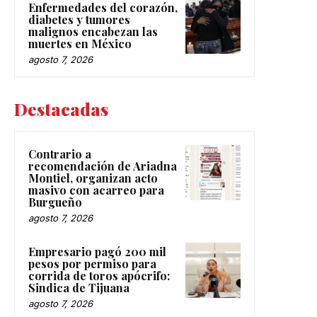
Enfermedades del corazón,
diabetes y tumores
malignos encabezan las
muertes en México
agosto 7, 2026
Destacadas
Contrario a
recomendación de Ariadna
Montiel, organizan acto
masivo con acarreo para
Burgueño
agosto 7, 2026
Empresario pagó 200 mil
pesos por permiso para
corrida de toros apócrifo:
Sindica de Tijuana
agosto 7, 2026