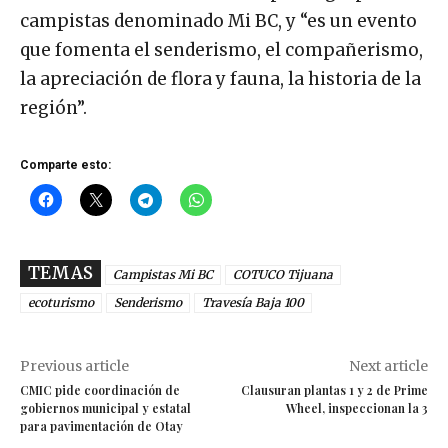
campistas denominado Mi BC, y “es un evento
que fomenta el senderismo, el compañerismo,
la apreciación de flora y fauna, la historia de la
región”.
Comparte esto:
TEMAS
Campistas Mi BC
COTUCO Tijuana
ecoturismo
Senderismo
Travesía Baja 100
Previous article
Next article
CMIC pide coordinación de
Clausuran plantas 1 y 2 de Prime
gobiernos municipal y estatal
Wheel, inspeccionan la 3
para pavimentación de Otay