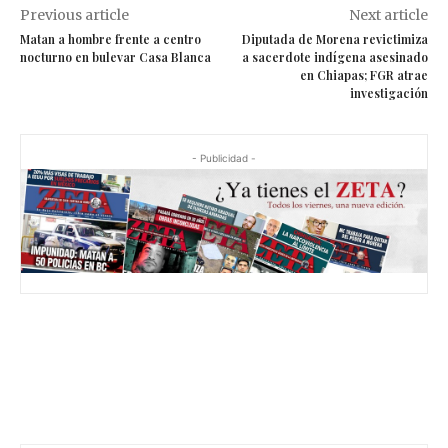
Previous article
Next article
Matan a hombre frente a centro
Diputada de Morena revictimiza
nocturno en bulevar Casa Blanca
a sacerdote indígena asesinado
en Chiapas; FGR atrae
investigación
- Publicidad -