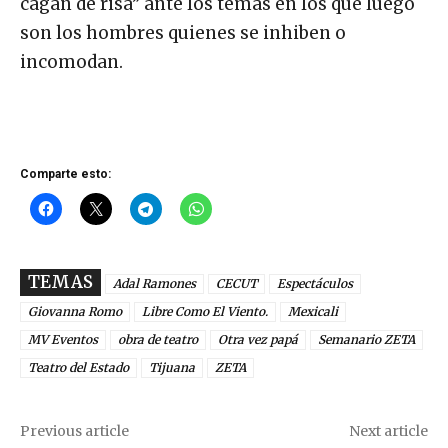
cagan de risa” ante los temas en los que luego
son los hombres quienes se inhiben o
incomodan.
Comparte esto:
TEMAS
Adal Ramones
CECUT
Espectáculos
Giovanna Romo
Libre Como El Viento.
Mexicali
MV Eventos
obra de teatro
Otra vez papá
Semanario ZETA
Teatro del Estado
Tijuana
ZETA
Previous article
Next article