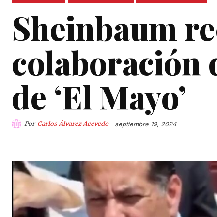
Sheinbaum rec
colaboración 
de ‘El Mayo’
Por
Carlos Álvarez Acevedo
septiembre 19, 2024