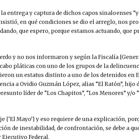
la entrega y captura de dichos capos sinaloenses “y
istió, en qué condiciones se dio el arreglo, nos pro
á dando, que espero, porque estamos actuando, que p
uerdo y no nos informaron y según la Fiscalía [Genera
 cabo pláticas con uno de los grupos de la delincuen
dieron un estatus distinto a uno de los detenidos en 
rencia a Ovidio Guzmán López, alias “El Ratón”, hijo 
resunto líder de “Los Chapitos”, “Los Menores” y/o 
 [‘El Mayo’] y eso requiere de una explicación, porq
ón de inestabilidad, de confrontación, se debe a qu
 Ejecutivo Federal.