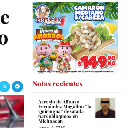
de
o
Notas recientes
Arresto de Alfonso
Fernández Magallón “la
Quiringua” desatada
narcobloqueos en
Michoacán
agosto 1, 2026