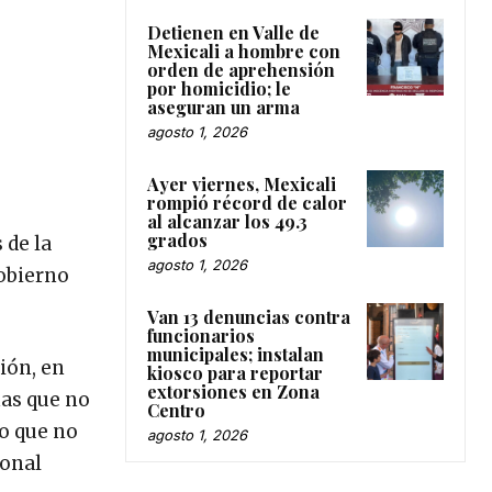
Detienen en Valle de
Mexicali a hombre con
orden de aprehensión
por homicidio; le
aseguran un arma
agosto 1, 2026
Ayer viernes, Mexicali
rompió récord de calor
al alcanzar los 49.3
grados
 de la
agosto 1, 2026
Gobierno
Van 13 denuncias contra
funcionarios
municipales; instalan
ión, en
kiosco para reportar
extorsiones en Zona
mas que no
Centro
lo que no
agosto 1, 2026
ional