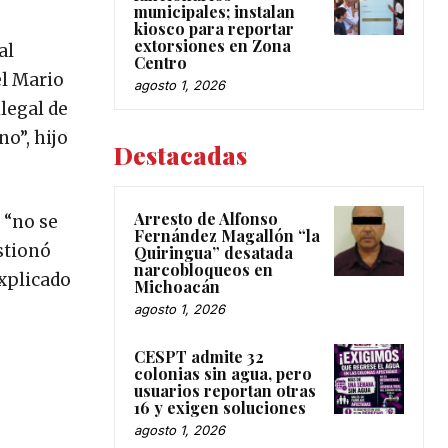
municipales; instalan
kiosco para reportar
extorsiones en Zona
al
Centro
el Mario
agosto 1, 2026
ilegal de
o”, hijo
Destacadas
Arresto de Alfonso
 “no se
Fernández Magallón “la
stionó
Quiringua” desatada
narcobloqueos en
explicado
Michoacán
agosto 1, 2026
CESPT admite 32
colonias sin agua, pero
usuarios reportan otras
16 y exigen soluciones
agosto 1, 2026