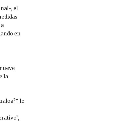
nal-, el
medidas
la
 dando en
e nueve
e la
aloa?”, le
rativo”,