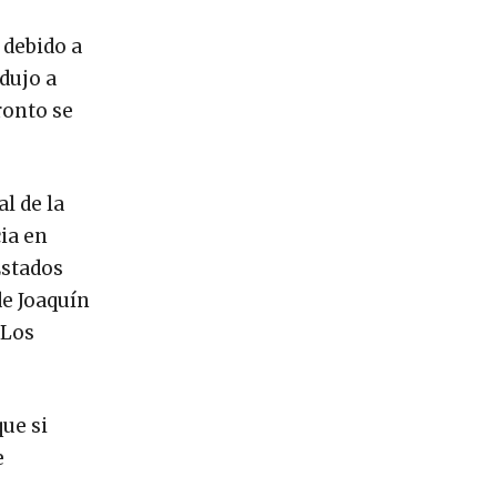
 debido a
dujo a
ronto se
l de la
cia en
Estados
de Joaquín
“Los
ue si
e