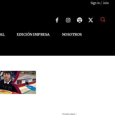
Sign in / Join
AL
EDICIÓN IMPRESA
NOSOTROS
-Publicidad -