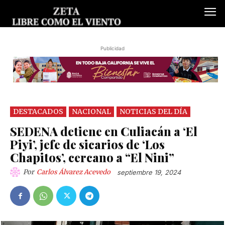
Publicidad
DESTACADOS
NACIONAL
NOTICIAS DEL DÍA
SEDENA detiene en Culiacán a ‘El
Piyi’, jefe de sicarios de ‘Los
Chapitos’, cercano a “El Nini”
Por
Carlos Álvarez Acevedo
septiembre 19, 2024