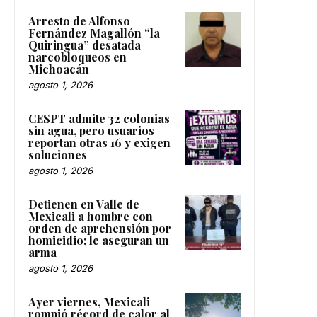
Arresto de Alfonso
Fernández Magallón “la
Quiringua” desatada
narcobloqueos en
Michoacán
agosto 1, 2026
CESPT admite 32 colonias
sin agua, pero usuarios
reportan otras 16 y exigen
soluciones
agosto 1, 2026
Detienen en Valle de
Mexicali a hombre con
orden de aprehensión por
homicidio; le aseguran un
arma
agosto 1, 2026
Ayer viernes, Mexicali
rompió récord de calor al