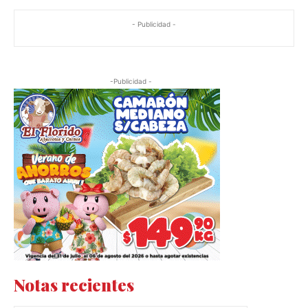
- Publicidad -
-Publicidad -
Notas recientes