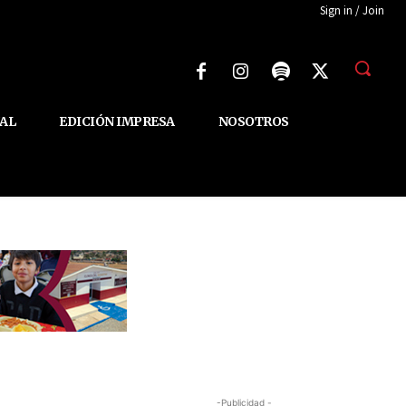
Sign in / Join
AL
EDICIÓN IMPRESA
NOSOTROS
-Publicidad -