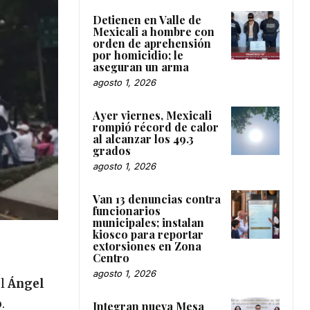
Detienen en Valle de
Mexicali a hombre con
orden de aprehensión
por homicidio; le
aseguran un arma
agosto 1, 2026
Ayer viernes, Mexicali
rompió récord de calor
al alcanzar los 49.3
grados
agosto 1, 2026
Van 13 denuncias contra
funcionarios
municipales; instalan
kiosco para reportar
extorsiones en Zona
Centro
agosto 1, 2026
el
Ángel
o
.
Integran nueva Mesa