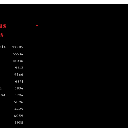
as
-
s
DÍA
72985
55534
18036
9612
9566
6841
L
5934
ESA
5794
5096
4225
4059
3938