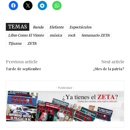
TEMAS
Banda
Elefante
Espectáculos
Libre Como El Viento
música
rock
Semanario ZETA
Tijuana
ZETA
Previous article
Next article
Tarde de septiembre
¿Mes de la patria?
- Publicidad -