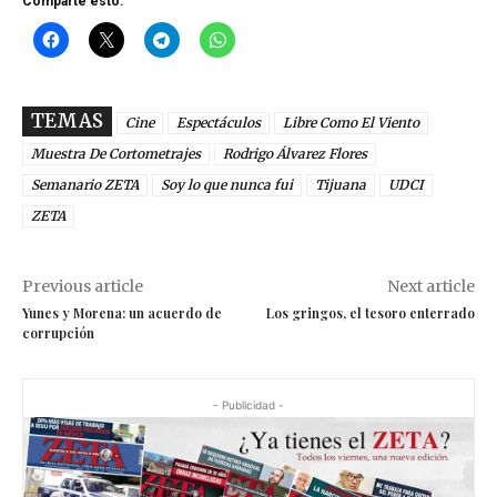
TEMAS
Cine
Espectáculos
Libre Como El Viento
Muestra De Cortometrajes
Rodrigo Álvarez Flores
Semanario ZETA
Soy lo que nunca fui
Tijuana
UDCI
ZETA
Previous article
Next article
Yunes y Morena: un acuerdo de
Los gringos, el tesoro enterrado
corrupción
- Publicidad -