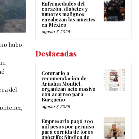
Enfermedades del
corazón, diabetes y
tumores malignos
encabezan las muertes
en México
agosto 7, 2026
e no hubo
Destacadas
 un
nó
Contrario a
recomendación de
Ariadna Montiel,
organizan acto masivo
rea del
con acarreo para
Burgueño
agosto 7, 2026
ontener,
Empresario pagó 200
mil pesos por permiso
para corrida de toros
apócrifo: Sindica de