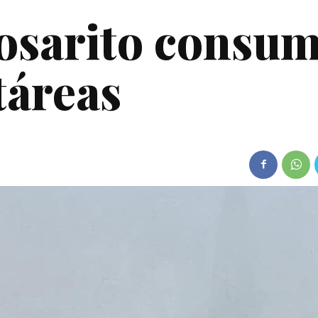
osarito consu
táreas