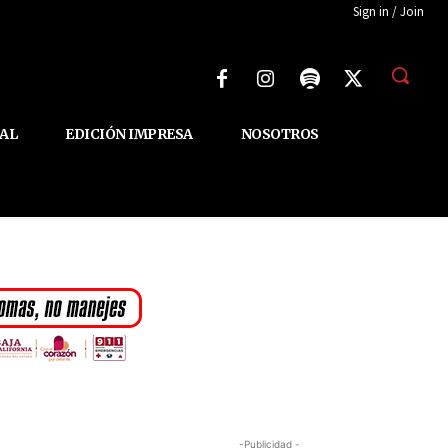
Sign in / Join
AL
EDICIÓN IMPRESA
NOSOTROS
-Publicidad -