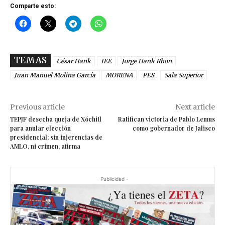
Comparte esto:
TEMAS
César Hank
IEE
Jorge Hank Rhon
Juan Manuel Molina García
MORENA
PES
Sala Superior
Previous article
Next article
TEPJF desecha queja de Xóchitl
Ratifican victoria de Pablo Lemus
para anular elección
como gobernador de Jalisco
presidencial; sin injerencias de
AMLO, ni crimen, afirma
- Publicidad -