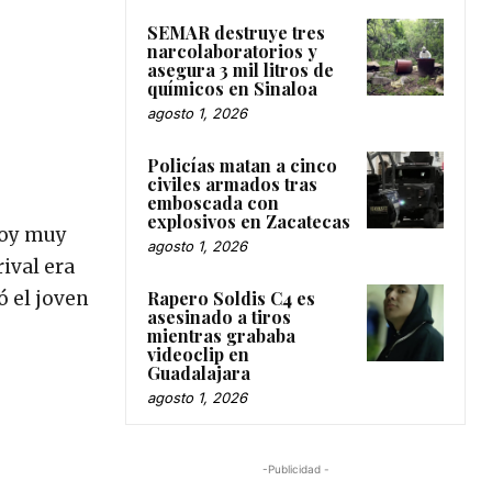
SEMAR destruye tres
narcolaboratorios y
asegura 3 mil litros de
químicos en Sinaloa
agosto 1, 2026
Policías matan a cinco
civiles armados tras
emboscada con
explosivos en Zacatecas
toy muy
agosto 1, 2026
ival era
ó el joven
Rapero Soldis C4 es
asesinado a tiros
mientras grababa
videoclip en
Guadalajara
agosto 1, 2026
-Publicidad -