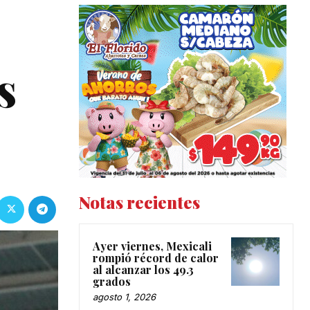
s
Notas recientes
Ayer viernes, Mexicali
rompió récord de calor
al alcanzar los 49.3
grados
agosto 1, 2026