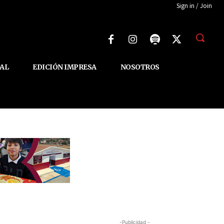
Sign in / Join
AL
EDICIÓN IMPRESA
NOSOTROS
-Publicidad -