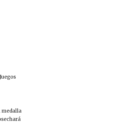
 Juegos
a medalla
cosechará