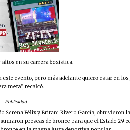
ltos en su carrera boxística.
 este evento, pero más adelante quiero estar en los
ra meta”, recalcó.
Publicidad
do Serena Félix y Britani Rivero García, obtuvieron l
 sumaron preseas de bronce para que el Estado 29 
de bronce en la magna justa deportiva popular.