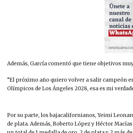
Además, García comentó que tiene objetivos muy a
“El próximo año quiero volver a salir campeón en
Olímpicos de Los Ángeles 2028, esa es mi verdade
Por su parte, los bajacalifornianos, Yeimi Leonar
de plata. Además, Roberto López y Héctor Macías
un total de 1 medalla de oro, 2 de plata y 2 más 