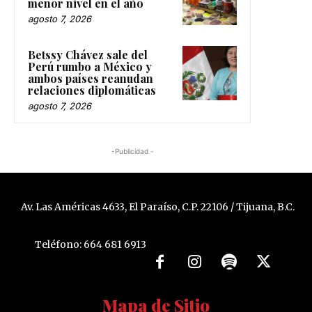
menor nivel en el año
agosto 7, 2026
Betssy Chávez sale del
Perú rumbo a México y
ambos países reanudan
relaciones diplomáticas
agosto 7, 2026
-Publicidad -
Av. Las Américas 4633, El Paraíso, C.P. 22106 / Tijuana, B.C.
Teléfono: 664 681 6913
Mapa de Sitio