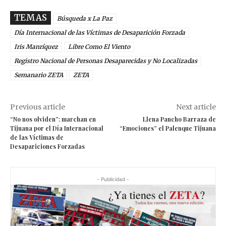
TEMAS
Búsqueda x La Paz
Día Internacional de las Víctimas de Desaparición Forzada
Iris Manríquez
Libre Como El Viento
Registro Nacional de Personas Desaparecidas y No Localizadas
Semanario ZETA
ZETA
Previous article
Next article
“No nos olviden”: marchan en
Llena Pancho Barraza de
Tijuana por el Día Internacional
“Emociones” el Palenque Tijuana
de las Víctimas de
Desapariciones Forzadas
- Publicidad -