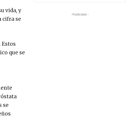
u vida, y
-Publicidad -
 cifra se
. Estos
tico que se
mente
róstata
s se
ueños