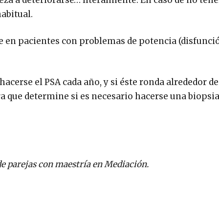
a a deteriorarse… literalmente. En caso de no tene
abitual.
te en pacientes con problemas de potencia (disfunció
cerse el PSA cada año, y si éste ronda alrededor de
ara que determine si es necesario hacerse una biopsia,
 de parejas con maestría en Mediación.