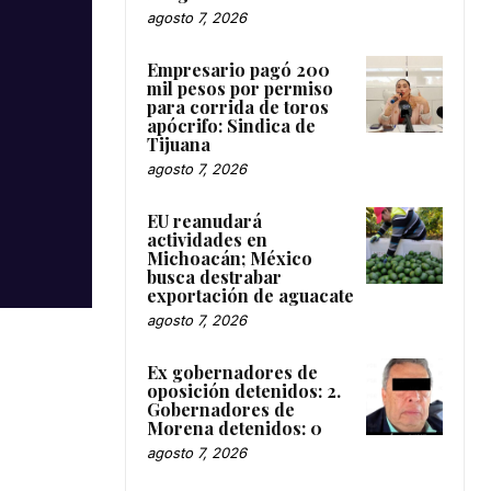
agosto 7, 2026
Empresario pagó 200
mil pesos por permiso
para corrida de toros
apócrifo: Sindica de
Tijuana
agosto 7, 2026
EU reanudará
actividades en
Michoacán; México
busca destrabar
exportación de aguacate
agosto 7, 2026
Ex gobernadores de
oposición detenidos: 2.
Gobernadores de
Morena detenidos: 0
agosto 7, 2026