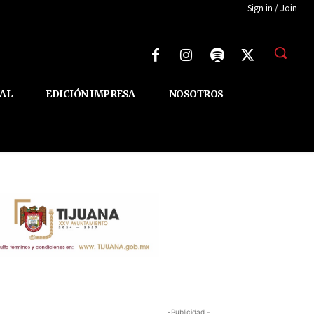
Sign in / Join
AL
EDICIÓN IMPRESA
NOSOTROS
-Publicidad -