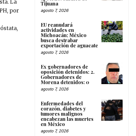
sta. La
Tijuana
PH, por
agosto 7, 2026
EU reanudará
óstata,
actividades en
Michoacán; México
busca destrabar
exportación de aguacate
agosto 7, 2026
Ex gobernadores de
oposición detenidos: 2.
Gobernadores de
Morena detenidos: 0
agosto 7, 2026
Enfermedades del
corazón, diabetes y
tumores malignos
encabezan las muertes
en México
agosto 7, 2026