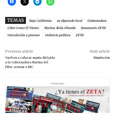
TEMAS
Baja California
ex diputado local
Gobernadora
Libre Como El Viento
Marina Ávila Olmeda
Semanario ZETA
vinculación a proceso
violencia política
ZETA
Previous article
Next article
Vuelven a colocar manta dirigida
Simulación
a la Gobernadora Marina del
Pilar; acusan a SSC
- Publicidad -