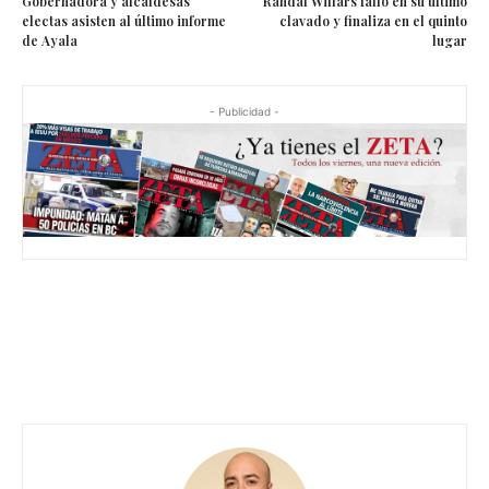
Gobernadora y alcaldesas
Randal Willars falló en su último
electas asisten al último informe
clavado y finaliza en el quinto
de Ayala
lugar
- Publicidad -