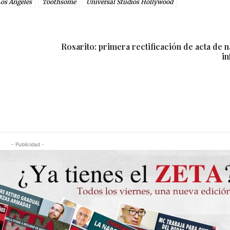
os Ángeles
Toothsome
Universal Studios Hollywood
Rosarito: primera rectificación de acta de 
in
- Publicidad -