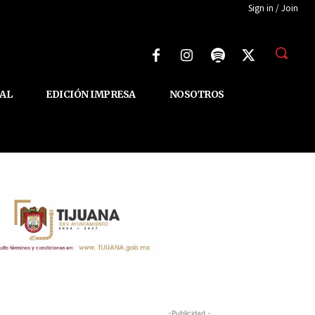
Sign in / Join
AL
EDICIÓN IMPRESA
NOSOTROS
-Publicidad -