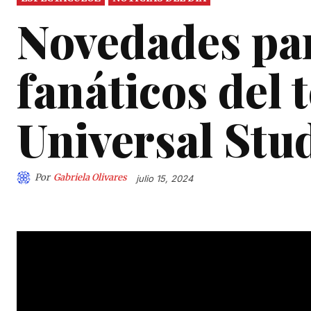
Novedades par
fanáticos del 
Universal Stu
Por
Gabriela Olivares
julio 15, 2024