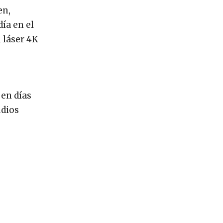
en,
ía en el
 láser 4K
 en días
udios