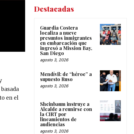
Destacadas
Guardia Costera
localiza a nueve
presuntos inmigrantes
en embarcación que
ingresó a Mission Bay,
San Diego
agosto 3, 2026
Mendívil: de “héroe” a
supuesto Ruso
y
agosto 3, 2026
á basada
to en el
Sheinbaum instruye a
Alcalde a reunirse con
la CIRT por
lineamientos de
audiencias
agosto 3, 2026