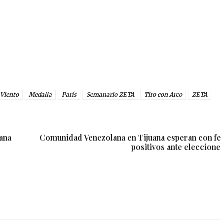
 Viento
Medalla
París
Semanario ZETA
Tiro con Arco
ZETA
ana
Comunidad Venezolana en Tijuana esperan con fe
positivos ante eleccione