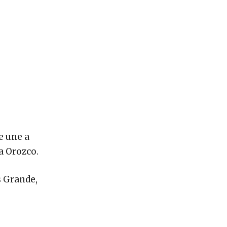
e une a
a Orozco.
s Grande,