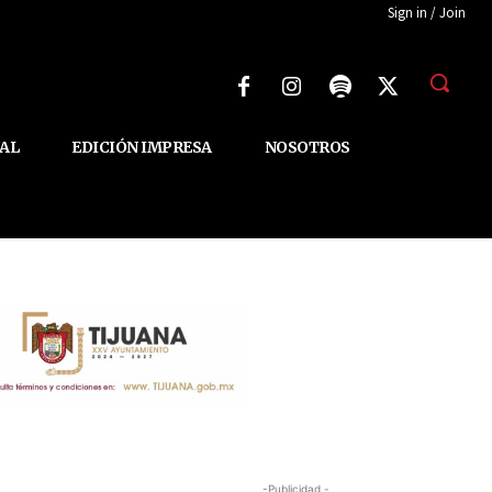
Sign in / Join
AL
EDICIÓN IMPRESA
NOSOTROS
-Publicidad -