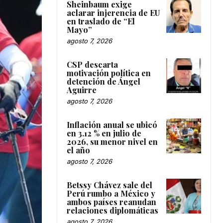
Sheinbaum exige
aclarar injerencia de EU
en traslado de “El
Mayo”
agosto 7, 2026
CSP descarta
motivación política en
detención de Ángel
Aguirre
agosto 7, 2026
Inflación anual se ubicó
en 3.12 % en julio de
2026, su menor nivel en
el año
agosto 7, 2026
Betssy Chávez sale del
Perú rumbo a México y
ambos países reanudan
relaciones diplomáticas
agosto 7, 2026