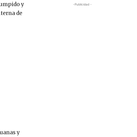
rrumpido y
-Publicidad -
nterna de
duanas y