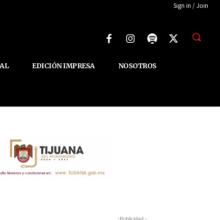
Sign in / Join
AL
EDICIÓN IMPRESA
NOSOTROS
-Publicidad -