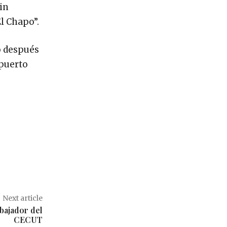
sin
l Chapo”.
o después
opuerto
Next article
abajador del
CECUT