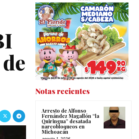
BI
 de
Notas recientes
Arresto de Alfonso
Fernández Magallón “la
Quiringua” desatada
narcobloqueos en
Michoacán
agosto 1, 2026