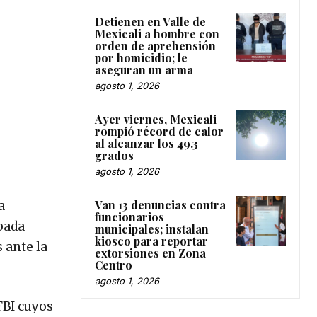
Detienen en Valle de
Mexicali a hombre con
orden de aprehensión
por homicidio; le
aseguran un arma
agosto 1, 2026
Ayer viernes, Mexicali
rompió récord de calor
al alcanzar los 49.3
grados
agosto 1, 2026
Van 13 denuncias contra
a
funcionarios
mbada
municipales; instalan
kiosco para reportar
 ante la
extorsiones en Zona
Centro
agosto 1, 2026
FBI cuyos