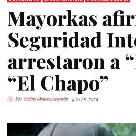
Mayorkas afi
Seguridad Int
arrestaron a “
“El Chapo”
Por
Carlos Álvarez Acevedo
julio 25, 2024