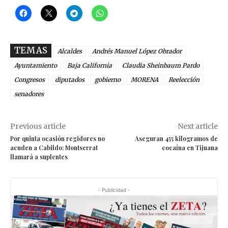
TEMAS
Alcaldes
Andrés Manuel López Obrador
Ayuntamiento
Baja California
Claudia Sheinbaum Pardo
Congresos
diputados
gobierno
MORENA
Reelección
senadores
Previous article
Next article
Por quinta ocasión regidores no
Aseguran 455 kilogramos de
acuden a Cabildo; Montserrat
cocaína en Tijuana
llamará a suplentes
- Publicidad -