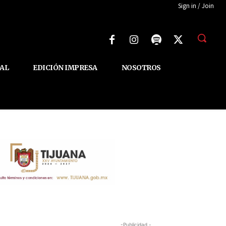
Sign in / Join
AL
EDICIÓN IMPRESA
NOSOTROS
-Publicidad -