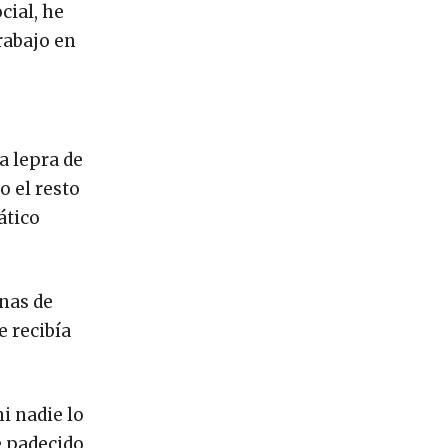
cial, he
rabajo en
a lepra de
o el resto
ático
anas de
 recibía
i nadie lo
e padecido