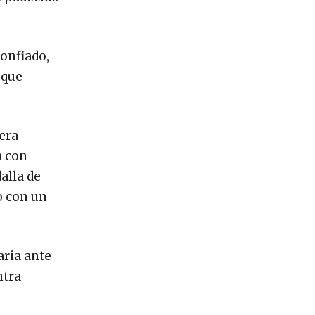
confiado,
 que
era
a con
alla de
o con un
aria ante
ntra