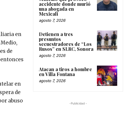
accidente donde murió
una abogada en
Mexicali
agosto 7, 2026
Detienen a tres
liaria en
presuntos
e Medio,
secuestradores de “Los
Rusos” en SLRC, Sonora
nes de
agosto 7, 2026
a entonces
Atacan a tiros a hombre
en Villa Fontana
agosto 7, 2026
utelar en
espera de
 por abuso
-Publicidad -