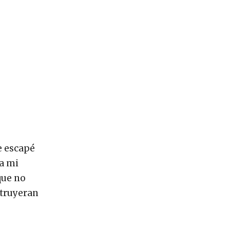
e escapé
 a mi
que no
struyeran