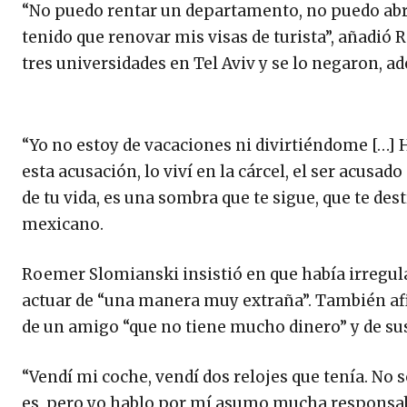
“No puedo rentar un departamento, no puedo abri
tenido que renovar mis visas de turista”, añadió
tres universidades en Tel Aviv y se lo negaron, ad
“Yo no estoy de vacaciones ni divirtiéndome […] H
esta acusación, lo viví en la cárcel, el ser acusado
de tu vida, es una sombra que te sigue, que te des
mexicano.
Roemer Slomianski insistió en que había irregula
actuar de “una manera muy extraña”. También af
de un amigo “que no tiene mucho dinero” y de su
“Vendí mi coche, vendí dos relojes que tenía. No
es, pero yo hablo por mí asumo mucha responsab