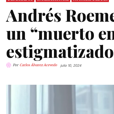
Andrés Roeme
un “muerto en 
estigmatizado
Por
Carlos Álvarez Acevedo
julio 10, 2024