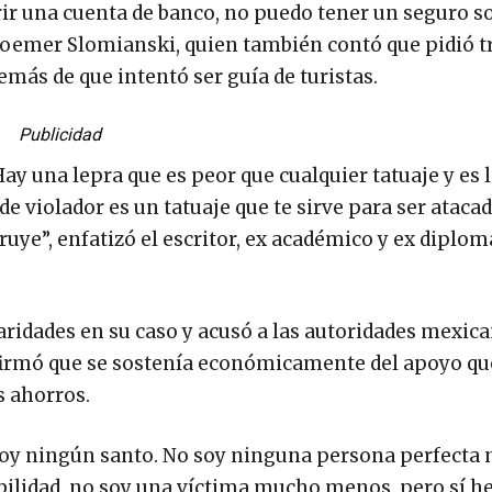
r una cuenta de banco, no puedo tener un seguro so
 Roemer Slomianski, quien también contó que pidió t
emás de que intentó ser guía de turistas.
Publicidad
ay una lepra que es peor que cualquier tatuaje y es l
 de violador es un tatuaje que te sirve para ser atacad
truye”, enfatizó el escritor, ex académico y ex diplom
ridades en su caso y acusó a las autoridades mexic
irmó que se sostenía económicamente del apoyo que
s ahorros.
 soy ningún santo. No soy ninguna persona perfecta n
ilidad, no soy una víctima mucho menos, pero sí h