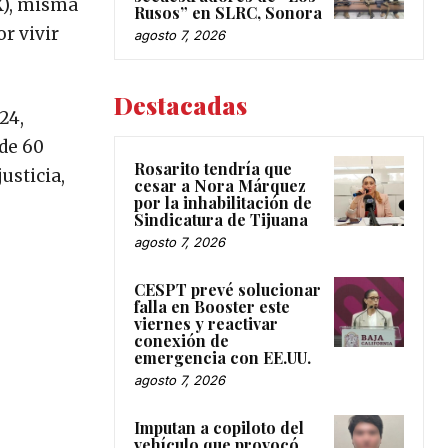
MX), misma
Rusos” en SLRC, Sonora
r vivir
agosto 7, 2026
Destacadas
24,
de 60
Rosarito tendría que
usticia,
cesar a Nora Márquez
por la inhabilitación de
Sindicatura de Tijuana
agosto 7, 2026
CESPT prevé solucionar
falla en Booster este
viernes y reactivar
conexión de
emergencia con EE.UU.
agosto 7, 2026
Imputan a copiloto del
vehículo que provocó