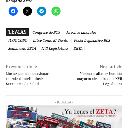
Comparte esto:
TEMAS
Congreso de BCS
derechos laborales
JUGOCOPO
Libre Como El Viento
Poder Legislativo BCS
Semanario ZETA
XVI Legislatura
ZETA
Previous article
Next article
Lluvias podrían ocasionar
Morena y aliados tendrán
rebrote de melioidosis:
mayoría absoluta en la XVII
Secretaría de Salud
Legislatura
- Publicidad -