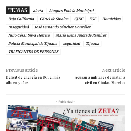
TEMAS
alerta
Ataques Policía Municipal
Baja California
Cártel de Sinaloa
CJNG
FGE
Homicidas
Inseguridad
José Fernando Sánchez González
Julio César Silva Herrera
María Elena Andrade Ramírez
Policía Municipal de Tijuana
seguridad
Tijuana
TRAFICANTES DE PERSONAS
Previous article
Next article
Déficit de energía en BC, el más
Acusan a militares de matar a
alto en 5 años
civil en Ciudad Morelos
- Publicidad -