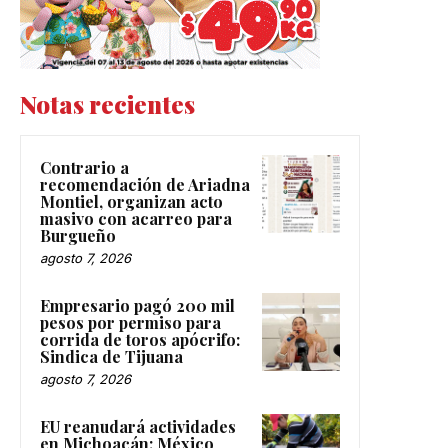
Notas recientes
Contrario a
recomendación de Ariadna
Montiel, organizan acto
masivo con acarreo para
Burgueño
agosto 7, 2026
Empresario pagó 200 mil
pesos por permiso para
corrida de toros apócrifo:
Sindica de Tijuana
agosto 7, 2026
EU reanudará actividades
en Michoacán; México