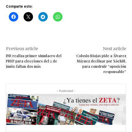
Comparte esto:
Previous article
Next article
INE realiza primer simulacro del
Colosio Riojas pide a Álvarez
PREP para elecciones del 2 de
Máynez declinar por Xóchitl,
junio; faltan dos más
para construir “oposición
responsable”
- Publicidad -