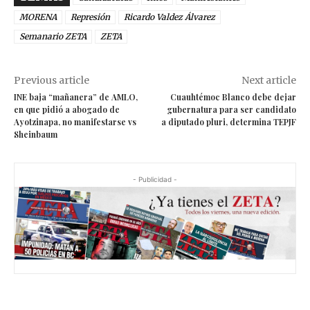
MORENA
Represión
Ricardo Valdez Álvarez
Semanario ZETA
ZETA
Previous article
Next article
INE baja “mañanera” de AMLO,
Cuauhtémoc Blanco debe dejar
en que pidió a abogado de
gubernatura para ser candidato
Ayotzinapa, no manifestarse vs
a diputado pluri, determina TEPJF
Sheinbaum
- Publicidad -