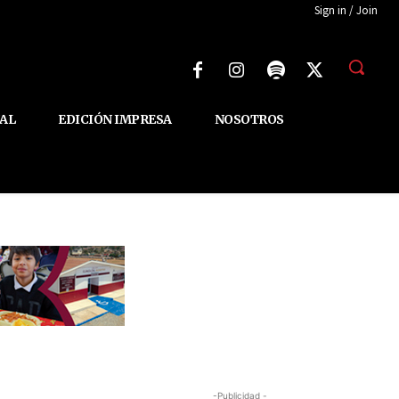
Sign in / Join
AL
EDICIÓN IMPRESA
NOSOTROS
-Publicidad -