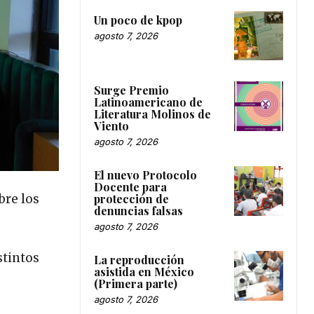
Un poco de kpop
agosto 7, 2026
Surge Premio
Latinoamericano de
Literatura Molinos de
Viento
agosto 7, 2026
El nuevo Protocolo
Docente para
bre los
protección de
denuncias falsas
agosto 7, 2026
stintos
La reproducción
asistida en México
(Primera parte)
agosto 7, 2026