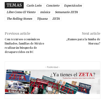
TEMAS
Carín León
Concierto
Espectáculos
Libre Como El Viento
música
Semanario ZETA
The Rolling Stones
Tijuana
ZETA
Previous article
Next article
Con recursos económicos
¿Ramos para la tumba de
limitados, familias de México
Morena?
realizarán búsqueda de
desaparecidos en BC
- Publicidad -