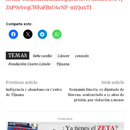
ZsP9r6vqCWFaFBxU4cNF-mVjuxTI
Comparte esto:
TEMAS
bebe cardio
Cáncer
corazón
Fundación Castro Limón
Tijuana
Previous article
Next article
Indigencia y abandono en Centro
Benjamín Huerta, ex diputado de
de Tijuana
Morena, sentenciado a 22 años de
prisión, por violación a menor
- Publicidad -