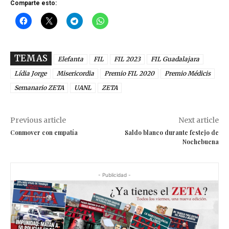
Comparte esto:
TEMAS
Elefanta
FIL
FIL 2023
FIL Guadalajara
Lídia Jorge
Misericordia
Premio FIL 2020
Premio Médicis
Semanario ZETA
UANL
ZETA
Previous article
Next article
Conmover con empatía
Saldo blanco durante festejo de
Nochebuena
- Publicidad -