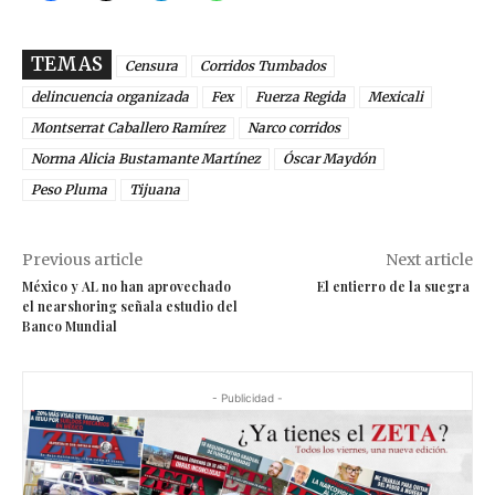
TEMAS
Censura
Corridos Tumbados
delincuencia organizada
Fex
Fuerza Regida
Mexicali
Montserrat Caballero Ramírez
Narco corridos
Norma Alicia Bustamante Martínez
Óscar Maydón
Peso Pluma
Tijuana
Previous article
Next article
México y AL no han aprovechado
El entierro de la suegra
el nearshoring señala estudio del
Banco Mundial
- Publicidad -