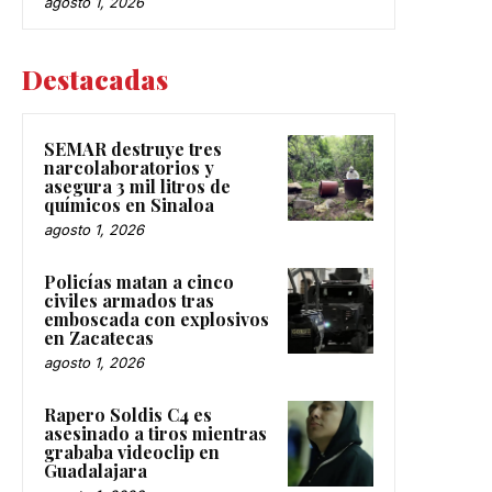
agosto 1, 2026
Destacadas
SEMAR destruye tres
narcolaboratorios y
asegura 3 mil litros de
químicos en Sinaloa
agosto 1, 2026
Policías matan a cinco
civiles armados tras
emboscada con explosivos
en Zacatecas
agosto 1, 2026
Rapero Soldis C4 es
asesinado a tiros mientras
grababa videoclip en
Guadalajara