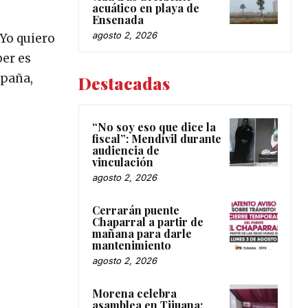
acuático en playa de
Ensenada
agosto 2, 2026
Yo quiero
ber es
spaña,
Destacadas
“No soy eso que dice la
fiscal”: Mendívil durante
audiencia de
vinculación
agosto 2, 2026
Cerrarán puente
Chaparral a partir de
mañana para darle
mantenimiento
agosto 2, 2026
Morena celebra
asamblea en Tijuana;