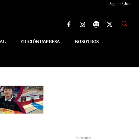
Sign in / Join
AL
EDICIÓN IMPRESA
NOSOTROS
-Publicidad -