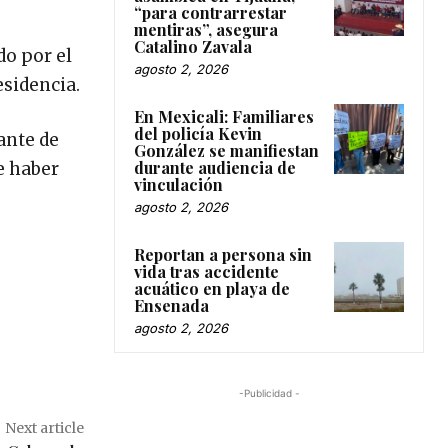
“para contrarrestar
mentiras”, asegura
Catalino Zavala
do por el
agosto 2, 2026
esidencia.
En Mexicali: Familiares
del policía Kevin
ante de
González se manifiestan
durante audiencia de
e haber
vinculación
agosto 2, 2026
Reportan a persona sin
vida tras accidente
acuático en playa de
Ensenada
agosto 2, 2026
-Publicidad -
Next article