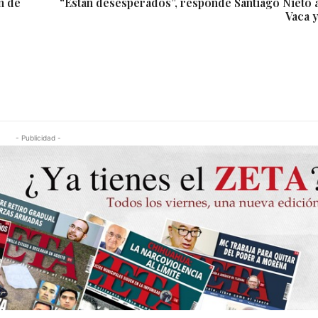
n de
“Están desesperados”, responde Santiago Nieto 
Vaca y
- Publicidad -