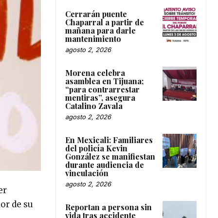
Cerrarán puente
Chaparral a partir de
mañana para darle
mantenimiento
agosto 2, 2026
Morena celebra
asamblea en Tijuana;
“para contrarrestar
mentiras”, asegura
Catalino Zavala
agosto 2, 2026
En Mexicali: Familiares
del policía Kevin
González se manifiestan
durante audiencia de
vinculación
agosto 2, 2026
er
ior de su
Reportan a persona sin
vida tras accidente