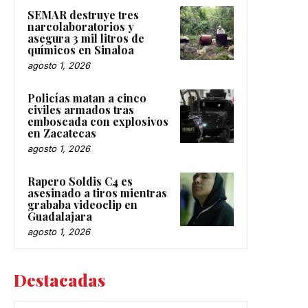
SEMAR destruye tres
narcolaboratorios y
asegura 3 mil litros de
químicos en Sinaloa
agosto 1, 2026
Policías matan a cinco
civiles armados tras
emboscada con explosivos
en Zacatecas
agosto 1, 2026
Rapero Soldis C4 es
asesinado a tiros mientras
grababa videoclip en
Guadalajara
agosto 1, 2026
Destacadas