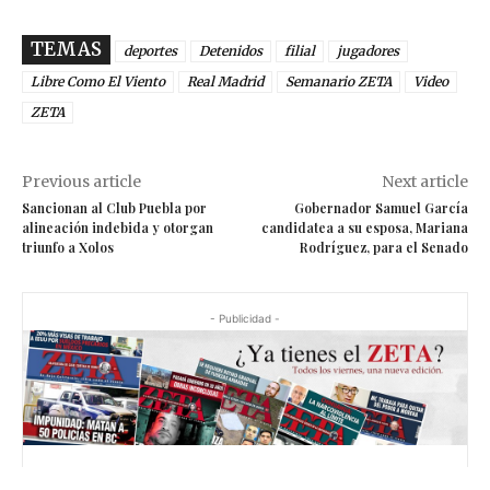
TEMAS
deportes
Detenidos
filial
jugadores
Libre Como El Viento
Real Madrid
Semanario ZETA
Video
ZETA
Previous article
Next article
Sancionan al Club Puebla por
Gobernador Samuel García
alineación indebida y otorgan
candidatea a su esposa, Mariana
triunfo a Xolos
Rodríguez, para el Senado
- Publicidad -