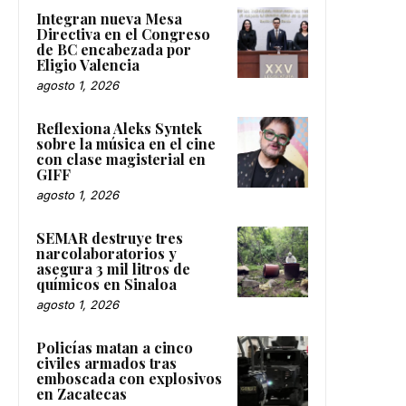
Integran nueva Mesa
Directiva en el Congreso
de BC encabezada por
Eligio Valencia
agosto 1, 2026
Reflexiona Aleks Syntek
sobre la música en el cine
con clase magisterial en
GIFF
agosto 1, 2026
SEMAR destruye tres
narcolaboratorios y
asegura 3 mil litros de
químicos en Sinaloa
agosto 1, 2026
Policías matan a cinco
civiles armados tras
emboscada con explosivos
en Zacatecas