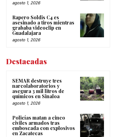
agosto 1, 2026
Rapero Soldis C4 es
asesinado a tiros mientras
grababa videoclip en
Guadalajara
agosto 1, 2026
Destacadas
SEMAR destruye tres
narcolaboratorios y
asegura 3 mil litros de
químicos en Sinaloa
agosto 1, 2026
Policías matan a cinco
civiles armados tras
emboscada con explosivos
en Zacatecas