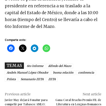
presidente en referencia a su traslado a la
capital del Estado de México, donde a las 10:00
horas (tiempo del Centro) se llevaría a cabo el
6to Informe de del Mazo.
Comparte esto:
TEMAS
6to Informe
Alfredo del Mazo
Andrés Manuel López Obrador
buena relación
conferencia
Priista
Semanario ZETA
ZETA
Previous article
Next article
Javier May dejará Fonatur para
Gana Coral Bracho Premio FIL de
competir por Tabasco: AMLO;
Literatura en Lenguas Romances