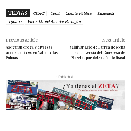
TEMAS
CESPE
Cespt
Cuenta Pública
Ensenada
Tijuana
Víctor Daniel Amador Barragán
Previous article
Next article
Aseguran droga y diversas
Zaldívar Lelo de Larrea desecha
armas de fuego en Valle de las
controversia del Congreso de
Palmas
Morelos por detención de fiscal
- Publicidad -