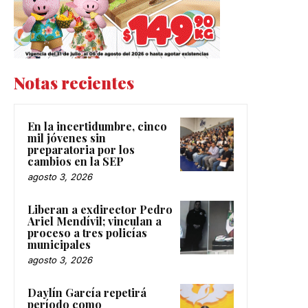
Notas recientes
En la incertidumbre, cinco
mil jóvenes sin
preparatoria por los
cambios en la SEP
agosto 3, 2026
Liberan a exdirector Pedro
Ariel Mendívil; vinculan a
proceso a tres policías
municipales
agosto 3, 2026
Daylín García repetirá
período como