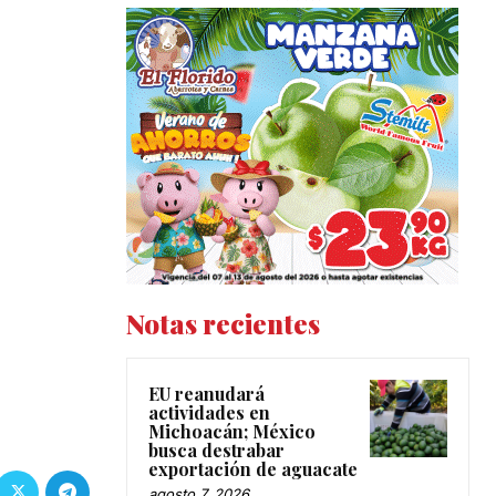
Notas recientes
EU reanudará
actividades en
Michoacán; México
busca destrabar
exportación de aguacate
agosto 7, 2026