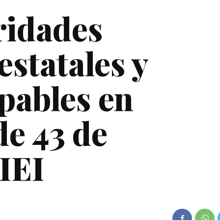
ridades
estatales y
lpables en
de 43 de
IEI