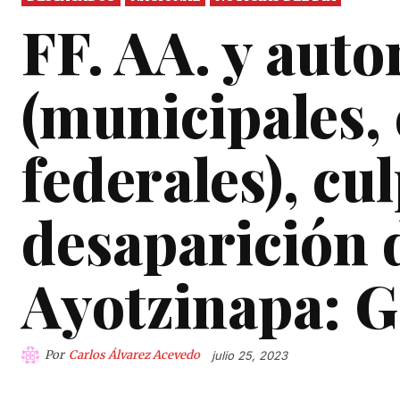
FF. AA. y auto
(municipales, 
federales), cu
desaparición 
Ayotzinapa: G
Por
Carlos Álvarez Acevedo
julio 25, 2023