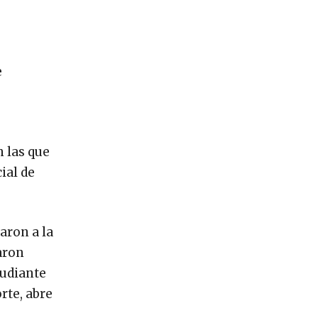
e
n las que
ial de
aron a la
aron
tudiante
rte, abre