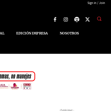
Sign in / Join
AL
EDICIÓN IMPRESA
NOSOTROS
-Publicidad -