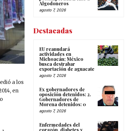
Algodoneros
agosto 7, 2026
Destacadas
EU reanudará
actividades en
Michoacán; México
busca destrabar
exportación de aguacate
agosto 7, 2026
edió a los
Ex gobernadores de
2014, en
oposición detenidos: 2.
mo
Gobernadores de
Morena detenidos: 0
agosto 7, 2026
Enfermedades del
corazón, diabetes y