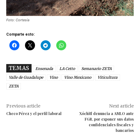
Foto: Cortesía
Comparte esto:
TEMAS
Ensenada
LA Cetto
Semanario ZETA
Valle de Guadalupe
Vino
Vino Mexicano
Viticultura
ZETA
Previous article
Next article
Checo Pérez y el perfil laboral
Xóchitl denuncia a AMLO ante
FGR, por exponer sus datos
confidenciales fiscales y
bancarios