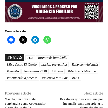
Comparte esto:
TEMAS
FGE
intento de homicidio
Libre Como El Viento
prisión preventiva
Robo con violencia
Rosarito
Semanario ZETA
Tijuana
Veterinaria Miramar
vinculación a proceso
violencia familiar
ZETA
Previous article
Next article
Manolo Jiménez recibe
Desalojan iglesia cristiana por
constancia como gobernador
incumplir pagos; propietario