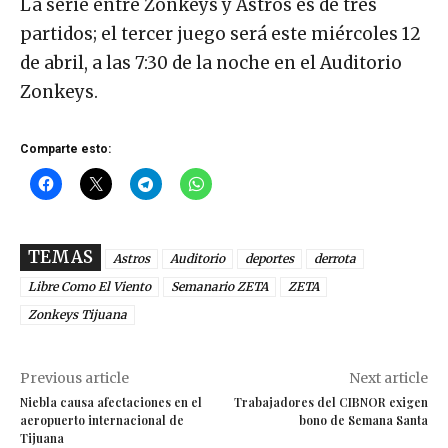
La serie entre Zonkeys y Astros es de tres
partidos; el tercer juego será este miércoles 12
de abril, a las 7:30 de la noche en el Auditorio
Zonkeys.
Comparte esto:
TEMAS
Astros
Auditorio
deportes
derrota
Libre Como El Viento
Semanario ZETA
ZETA
Zonkeys Tijuana
Previous article
Next article
Niebla causa afectaciones en el
Trabajadores del CIBNOR exigen
aeropuerto internacional de
bono de Semana Santa
Tijuana