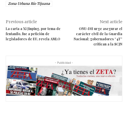
Zona Urbana Río Tijuana
Previous article
Next article
La carta a Xi Jinping, por tema de
ONU-DH urge asegurar el
fentanilo, fue a petición de
carácter civil de la Guardia
legisladores de EU, revela AMLO
Nacional; gobernadores “4T”
critican a la SCJN
- Publicidad -