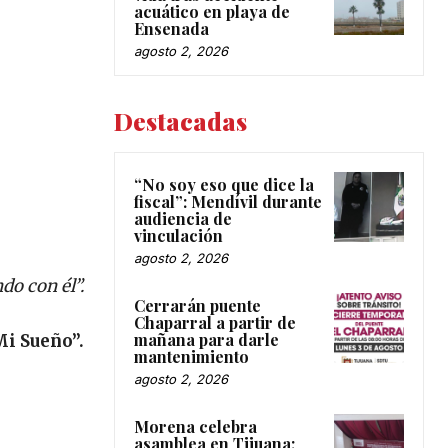
acuático en playa de
Ensenada
agosto 2, 2026
Destacadas
“No soy eso que dice la
fiscal”: Mendívil durante
audiencia de
vinculación
agosto 2, 2026
do con él”.
Cerrarán puente
Chaparral a partir de
mañana para darle
Mi Sueño”.
mantenimiento
agosto 2, 2026
Morena celebra
asamblea en Tijuana;