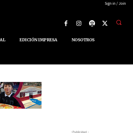
Sign in / Join
AL
EDICIÓN IMPRESA
NOSOTROS
-Publicidad -