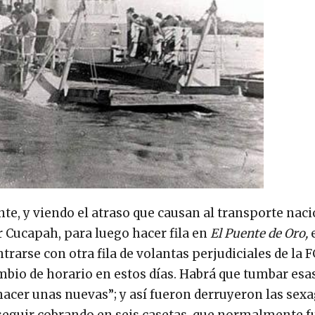
te, y viendo el atraso que causan al transporte naci
r Cucapah, para luego hacer fila en
El Puente de Oro,
trarse con otra fila de volantas perjudiciales de la 
ambio de horario en estos días. Habrá que tumbar esa
 hacer unas nuevas”; y así fueron derruyeron las sex
y seguir cobrando en seis casetas, que normalmente 