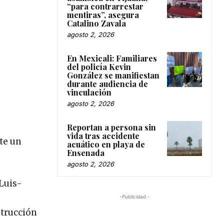
“para contrarrestar
mentiras”, asegura
Catalino Zavala
agosto 2, 2026
En Mexicali: Familiares
del policía Kevin
González se manifiestan
durante audiencia de
vinculación
agosto 2, 2026
Reportan a persona sin
vida tras accidente
te un
acuático en playa de
Ensenada
agosto 2, 2026
Luis-
-Publicidad -
strucción