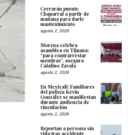
Cerrarán puente
Chaparral a partir de
mañana para darle
mantenimiento
agosto 2, 2026
Morena celebra
asamblea en Tijuana;
“para contrarrestar
mentiras”, asegura
Catalino Zavala
agosto 2, 2026
En Mexicali: Familiares
del policía Kevin
González se manifiestan
durante audiencia de
vinculación
agosto 2, 2026
Reportan a persona sin
vida tras accidente