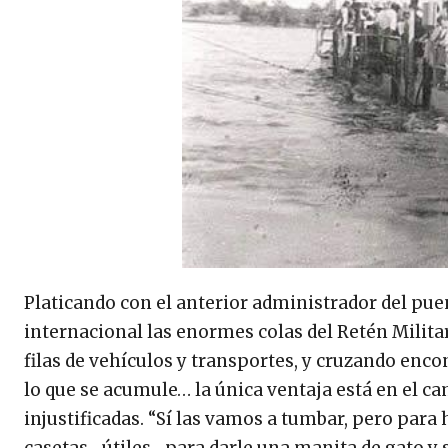
Platicando con el anterior administrador del puen
internacional las enormes colas del Retén Milita
filas de vehículos y transportes, y cruzando encon
lo que se acumule… la única ventaja está en el c
injustificadas. “Sí las vamos a tumbar, pero para
casetas -útiles- para darle una manita de gato 