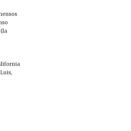
nmensos
enso
(la
lifornia
Luis,