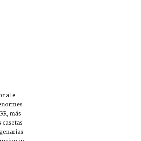
onal e
enormes
FGR, más
s casetas
agenarias
funcionan