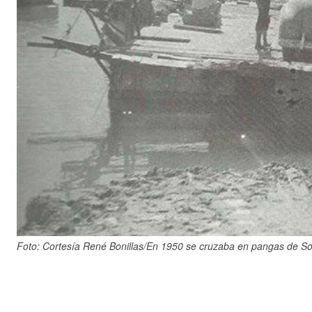
Foto: Cortesía René Bonillas/En 1950 se cruzaba en pangas de Son