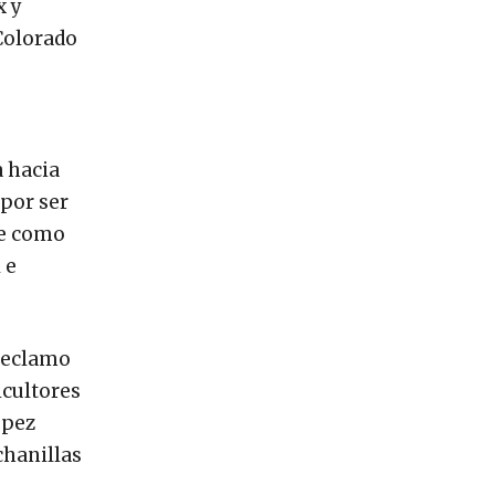
x y
Colorado
a hacia
 por ser
te como
 e
reclamo
icultores
ópez
chanillas