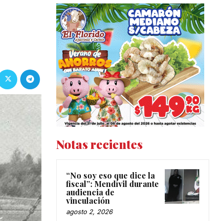
Notas recientes
“No soy eso que dice la
fiscal”: Mendívil durante
audiencia de
vinculación
agosto 2, 2026