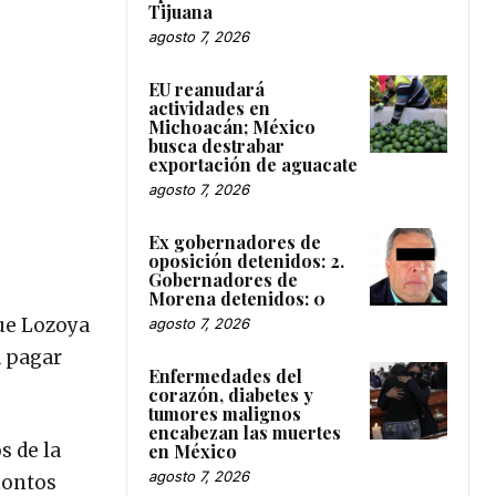
Tijuana
agosto 7, 2026
EU reanudará
actividades en
Michoacán; México
busca destrabar
exportación de aguacate
agosto 7, 2026
Ex gobernadores de
oposición detenidos: 2.
Gobernadores de
Morena detenidos: 0
que Lozoya
agosto 7, 2026
a pagar
Enfermedades del
corazón, diabetes y
tumores malignos
encabezan las muertes
s de la
en México
agosto 7, 2026
montos