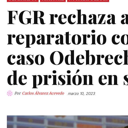
FGR rechaza 
reparatorio c
caso Odebrech
de prisión en 
Por
Carlos Álvarez Acevedo
marzo 10, 2023