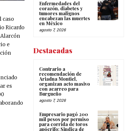
Enfermedades del
corazón, diabetes y
tumores malignos
encabezan las muertes
l caso
en México
io Ricardo
agosto 7, 2026
 Alarcón
cio e
Destacadas
ación
Contrario a
recomendación de
unciado
Ariadna Montiel,
organizan acto masivo
ar es
con acarreo para
Burgueño
00
agosto 7, 2026
olaborando
Empresario pagó 200
mil pesos por permiso
para corrida de toros
apócrifo: Sindica de