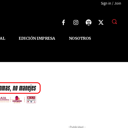
Sign in / Join
AL
EDICIÓN IMPRESA
NOSOTROS
-Publicidad -