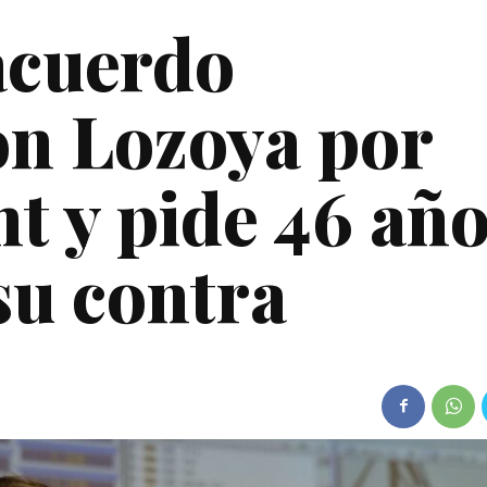
acuerdo
on Lozoya por
t y pide 46 añ
su contra