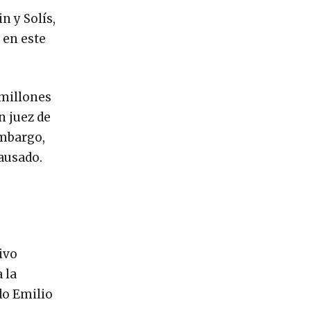
n y Solís,
 en este
 millones
n juez de
embargo,
ausado.
ivo
 la
do Emilio