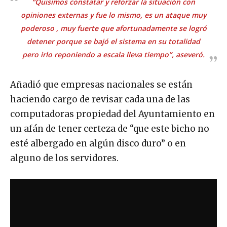
“Quisimos constatar y reforzar la situación con
opiniones externas y fue lo mismo, es un ataque muy
poderoso , muy fuerte que afortunadamente se logró
detener porque se bajó el sistema en su totalidad
pero irlo reponiendo a escala lleva tiempo”, aseveró.
Añadió que empresas nacionales se están
haciendo cargo de revisar cada una de las
computadoras propiedad del Ayuntamiento en
un afán de tener certeza de “que este bicho no
esté albergado en algún disco duro” o en
alguno de los servidores.