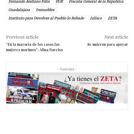
Fernando Arellano Félix
FGR
Fiscalía General de la Republica
Guadalajara
Inmuebles
Instituto para Devolver al Pueblo lo Robado
Jalisco
ZETA
Previous article
Next article
“En la mayoría de los casos las
Se unieron para apoyar
mujeres morimos”: Alina Narciso
- Publicidad -