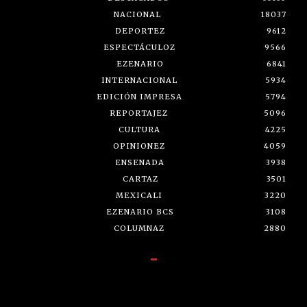
NACIONAL
18037
DEPORTEZ
9612
ESPECTÁCULOZ
9566
EZENARIO
6841
INTERNACIONAL
5934
EDICIÓN IMPRESA
5794
REPORTAJEZ
5096
CULTURA
4225
OPINIONEZ
4059
ENSENADA
3938
CARTAZ
3501
MEXICALI
3220
EZENARIO BCS
3108
COLUMNAZ
2880
-