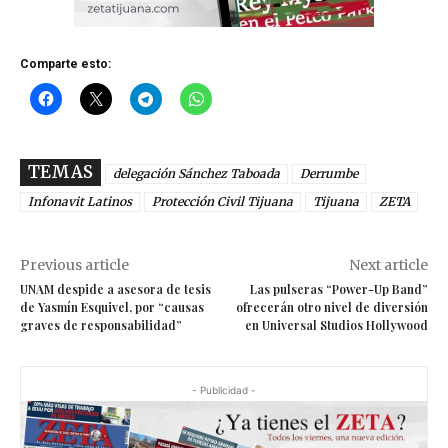
Comparte esto:
TEMAS
delegación Sánchez Taboada
Derrumbe
Infonavit Latinos
Protección Civil Tijuana
Tijuana
ZETA
Previous article
Next article
UNAM despide a asesora de tesis
Las pulseras “Power-Up Band”
de Yasmín Esquivel, por “causas
ofrecerán otro nivel de diversión
graves de responsabilidad”
en Universal Studios Hollywood
- Publicidad -