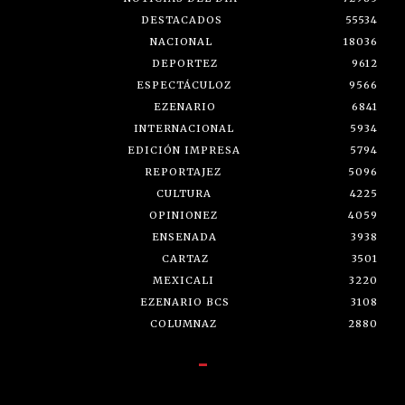
DESTACADOS
55534
NACIONAL
18036
DEPORTEZ
9612
ESPECTÁCULOZ
9566
EZENARIO
6841
INTERNACIONAL
5934
EDICIÓN IMPRESA
5794
REPORTAJEZ
5096
CULTURA
4225
OPINIONEZ
4059
ENSENADA
3938
CARTAZ
3501
MEXICALI
3220
EZENARIO BCS
3108
COLUMNAZ
2880
-