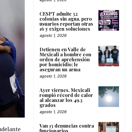
CESPT admite 32
colonias sin agua, pero
usuarios reportan otras
16 y exigen soluciones
agosto 1, 2026
Detienen en Valle de
Mexicali a hombre con
orden de aprehensión
por homicidio; le
aseguran un arma
agosto 1, 2026
Ayer viernes, Mexicali
rompió récord de calor
al alcanzar los 49.3
grados
agosto 1, 2026
Van 13 denuncias contra
 adelante
funcionarios