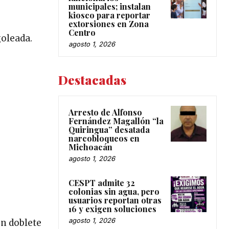
municipales; instalan
kiosco para reportar
extorsiones en Zona
Centro
goleada.
agosto 1, 2026
Destacadas
Arresto de Alfonso
Fernández Magallón “la
Quiringua” desatada
narcobloqueos en
Michoacán
agosto 1, 2026
CESPT admite 32
colonias sin agua, pero
usuarios reportan otras
16 y exigen soluciones
agosto 1, 2026
un doblete