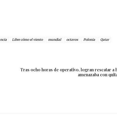
ancia
Libre cómo el viento
mundial
octavos
Polonia
Qatar
Tras ocho horas de operativo, logran rescatar a
amenazaba con quita