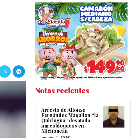
Notas recientes
Arresto de Alfonso
Fernández Magallón “la
Quiringua” desatada
narcobloqueos en
Michoacán
agosto 1, 2026