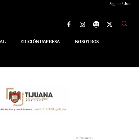
Sign in / Join
AL
EDICIÓN IMPRESA
NOSOTROS
-Publicidad -